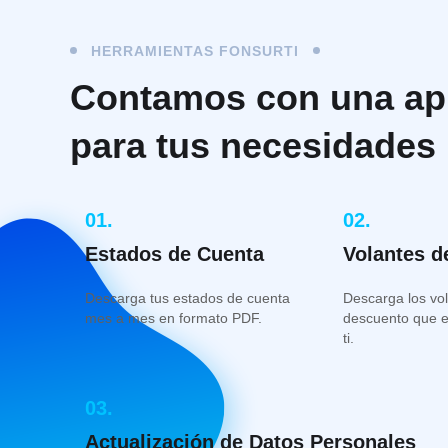
HERRAMIENTAS FONSURTI
Contamos con una a
para tus necesidades
01.
02.
Estados de Cuenta
Volantes d
Descarga tus estados de cuenta
Descarga los vo
mes a mes en formato PDF.
descuento que el
ti.
03.
Actualización de Datos Personales