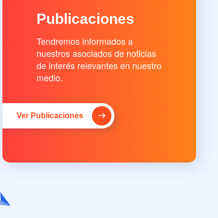
Publicaciones
Tendremos informados a
nuestros asociados de noticias
de interés relevantes en nuestro
medio.
Ver Publicaciones