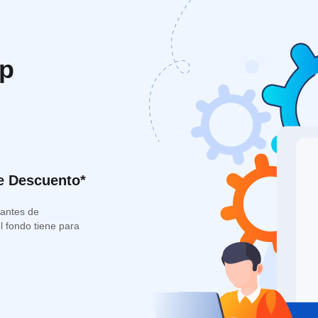
pp
e Descuento*
lantes de
 fondo tiene para